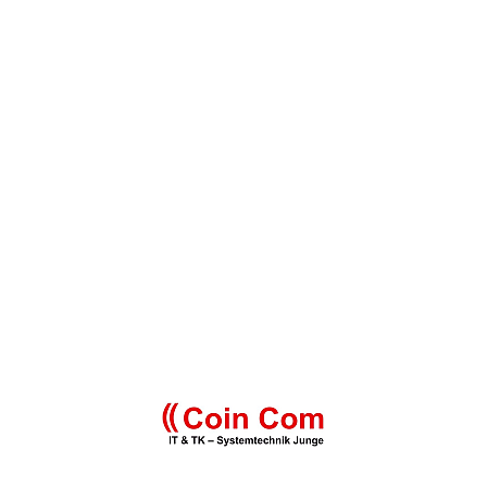
Mit dem Laden der Kar­te akzep­tie­ren Sie die Daten­schutz­er­klä­rung
von Open­Street­Map Foun­da­ti­on.
Mehr erfah­ren
Kar­te laden
Open­Street­Maps immer entsperren
Coin Com ist top