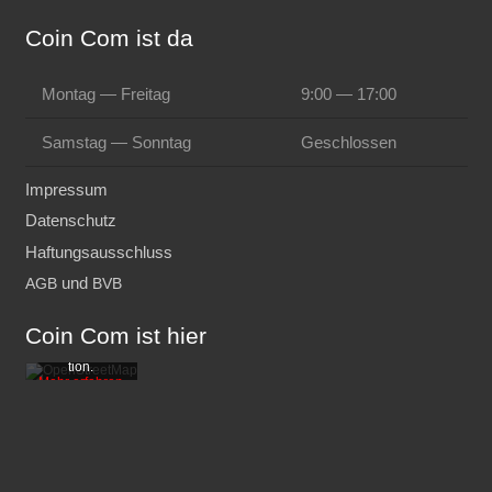
Coin Com ist da
Mon­tag — Freitag
9:00 — 17:00
Sams­tag — Sonntag
Geschlos­sen
Impressum
Datenschutz
Mit dem
Haftungsausschluss
Laden der
Kar­te akzep­
und
AGB
BVB
tie­ren Sie die
Daten­schutz­
er­klä­rung von
Coin Com ist hier
Open­Street­
Map Foun­da­
ti­on.
Mehr erfah­ren
Kar­
te laden
Open­Street­
Maps immer