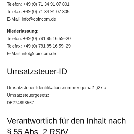
Tele­fon: +49 (0) 71 34 91 07 801
Tele­fax: +49 (0) 71 34 91 07 805
E‑Mail:
ed.mocnioc@ofni
Nie­der­las­sung:
Tele­fon: +49 (0) 791 95 16 59–20
Tele­fax: +49 (0) 791 95 16 59–29
E‑Mail:
ed.mocnioc@ofni
Umsatzsteuer-ID
Umsatz­steu­er-Iden­ti­fi­ka­ti­ons­num­mer gemäß §27 a
Umsatzsteuergesetz:
DE274893567
Verantwortlich für den Inhalt nach
§ 55 Abs. 2 RStV