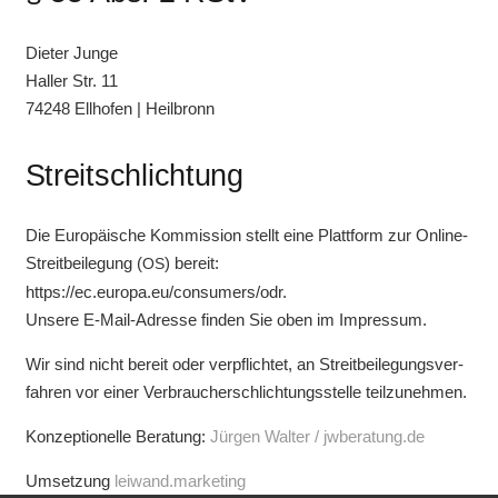
Die­ter Junge
Hal­ler Str. 11
74248 Ell­ho­fen | Heilbronn
Streitschlichtung
Die Euro­päi­sche Kom­mis­si­on stellt eine Platt­form zur Online-
Streit­bei­le­gung (
) bereit:
OS
https://ec.europa.eu/consumers/odr
.
Unse­re E‑Mail-Adres­se fin­den Sie oben im Impressum.
Wir sind nicht bereit oder ver­pflich­tet, an Streit­bei­le­gungs­ver­
fah­ren vor einer Ver­brau­cher­schlich­tungs­stel­le teilzunehmen.
Kon­zep­tio­nel­le Bera­tung:
Jür­gen Wal­ter / jwberatung.de
Umset­zung
leiwand.marketing