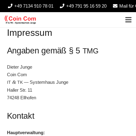
+49 7134 910 78 01
+49 791 95 16 59 20
Mail fü
Impressum
Angaben gemäß § 5
TMG
Die­ter Junge
Coin Com
&
— Sys­tem­haus Junge
IT
TK
Hal­ler Str. 11
74248 Ellhofen
Kontakt
Haupt­ver­wal­tung: